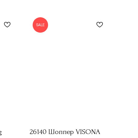
SALE
g
26140 Шоппер VISONA