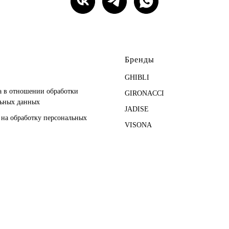
Бренды
GHIBLI
 в отношении обработки
GIRONACCI
льных данных
JADISE
 на обработку персональных
VISONA
ARCADIA
 на обработку персональных
 использованием метрических
GIANNI CHIARINI
м
 использования cookies
стями от Сбера