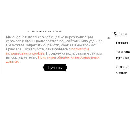
Каталог
Мы обрабатываем cookies с целью персонализации
✖️
сервисов и чтобы пользоваться веб-сайтом было удобнее.
Условия
ИП Акимова Марина Владимировна
Вы можете запретить обработку сookies в настройках
браузера. Пожалуйста, ознакомьтесь с
политикой
ИНН 710300921008
Политика
использования cookies
. Продолжая пользоваться сайтом,
ОГРН 304710308300104
вы соглашаетесь с
Политикой обработки персональных
персона
данных
.
Согласие
Принять
данных
Согласие
данных с
програм
Политика
Плати ча