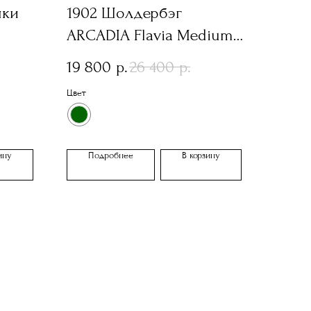
мки
1902 Шолдербэг
ARCADIA Flavia Medium
Cocco
19 800
26 400
р.
р.
Цвет
ину
Подробнее
В корзину