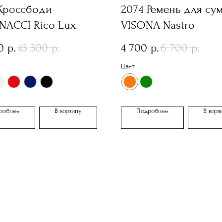
 Кроссбоди
2074 Ремень для су
NACCI Rico Lux
VISONA Nastro
0
43 300
4 700
6 700
р.
р.
р.
р.
Цвет
робнее
В корзину
Подробнее
В корз