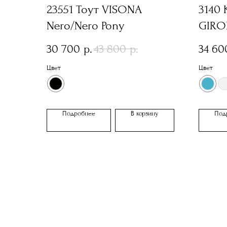
23551 Тоут VISONA
3140
Nero/Nero Pony
GIRO
30 700
43 800
34 60
р.
р.
Цвет
Цвет
Подробнее
В корзину
Под