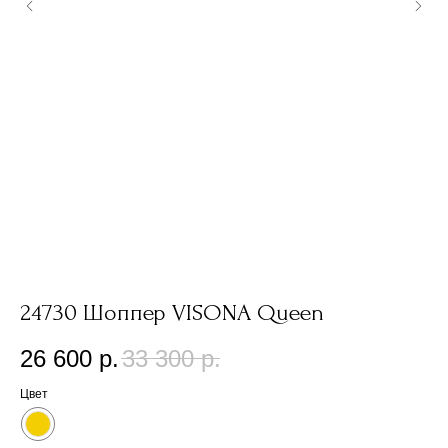
24730 Шоппер VISONA Queen
2
26 600
р.
33 300
р.
1
Цвет
Цв