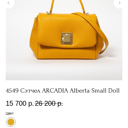
y
4549 Сэтчел ARCADIA Alberta Small Doll
2
15 700
р.
26 200
р.
1
Цвет
Цв