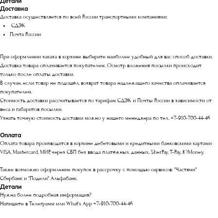
Детали
Доставка
Доставка осуществляется по всей России транспортными компаниями:
СДЭК
Почта России
При оформлении заказа в корзине выберите наиболее удобный для вас способ доставки.
Доставка товара оплачивается покупателем. Осмотр вложения посылки происходит
только после оплаты доставки.
В случае, если товар не подошёл, возврат товара надлежащего качества оплачивается
покупателем.
Стоимость доставки рассчитывается по тарифам СДЭК и Почты России в зависимости от
веса и габаритов посылки.
Узнать точную стоимость доставки можно у нашего менеджера по тел. +7-910-700-44-46
Оплата
Оплата товара производится в корзине дебетовыми и кредитными банковскими картами
VISA, Mastercard, МИР, через СБП без ввода платёжных данных, SberPay, T-Pay, ЮMoney.
Также возможно оформление покупок в рассрочку с помощью сервисов: "Частями"
Сбербанк и "Подели" Альфабанк.
Детали
Нужна более подробная информация?
Напишите в Телеграмм или What's App +7-910-700-44-46