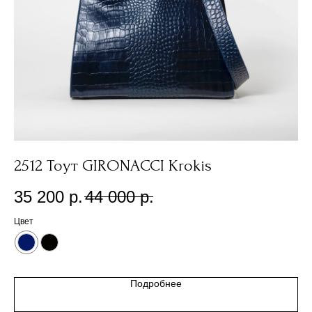
y
2512 Тоут GIRONACCI Krokis
0
35 200
р.
44 000
р.
1
Цвет
Цв
Подробнее