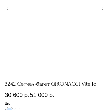
3242 Сетчел-багет GIRONACCI Vitello
2
30 600
р.
51 000
р.
1
Цвет
Цв