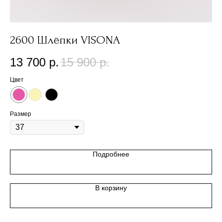
2600 Шлёпки VISONA
4
M
13 700
р.
15 900
р.
1
Цвет
Цв
Размер
Подробнее
В корзину