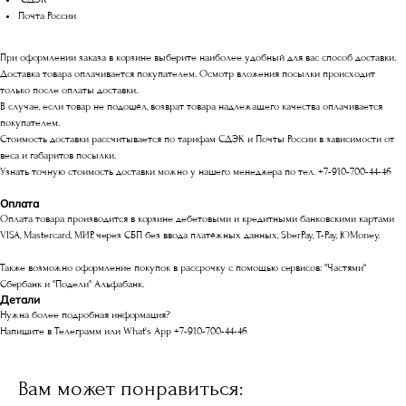
Почта России
При оформлении заказа в корзине выберите наиболее удобный для вас способ доставки.
Доставка товара оплачивается покупателем. Осмотр вложения посылки происходит
только после оплаты доставки.
В случае, если товар не подошёл, возврат товара надлежащего качества оплачивается
покупателем.
Стоимость доставки рассчитывается по тарифам СДЭК и Почты России в зависимости от
веса и габаритов посылки.
Узнать точную стоимость доставки можно у нашего менеджера по тел. +7-910-700-44-46
Оплата
Оплата товара производится в корзине дебетовыми и кредитными банковскими картами
VISA, Mastercard, МИР, через СБП без ввода платёжных данных, SberPay, T-Pay, ЮMoney.
Также возможно оформление покупок в рассрочку с помощью сервисов: "Частями"
Сбербанк и "Подели" Альфабанк.
Детали
Нужна более подробная информация?
Напишите в Телеграмм или What's App +7-910-700-44-46
Вам может понравиться: