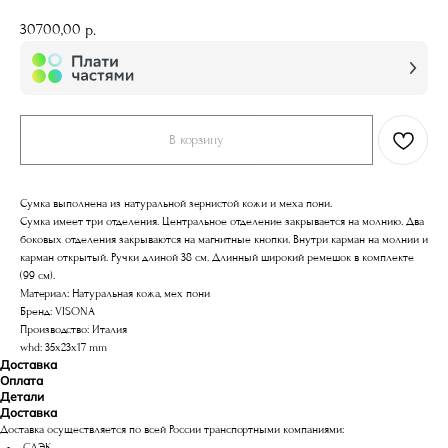
30700,00
р.
В корзину
Сумка выполнена из натуральной зернистой кожи и меха пони.
Сумка имеет три отделения. Центральное отделение закрывается на молнию. Два
боковых отделения закрываются на магнитные кнопки. Внутри карман на молнии и
карман открытый. Ручки длиной 38 см. Длинный широкий ремешок в комплекте
(99 см).
Материал: Натуральная кожа, мех пони
Бренд: VISONA
Производство: Италия
whd: 35x23x17 mm
Доставка
Оплата
Детали
Доставка
Доставка осуществляется по всей России транспортными компаниями:
СДЭК