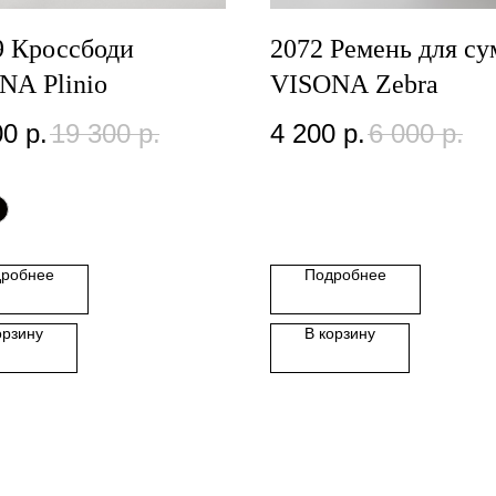
9 Кроссбоди
2072 Ремень для су
NA Plinio
VISONA Zebra
00
р.
19 300
р.
4 200
р.
6 000
р.
робнее
Подробнее
орзину
В корзину