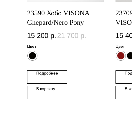
23590 Хобо VISONA
2370
Ghepard/Nero Pony
VISO
15 200
р.
21 700
р.
15 4
Цвет
Цвет
Подробнее
Под
В корзину
В к