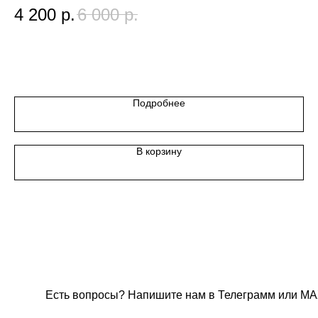
4 200
р.
6 000
р.
9
Цв
Подробнее
В корзину
Есть вопросы? Напишите нам в Телеграмм или МА