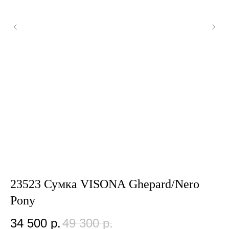
A
23523 Сумка VISONA Ghepard/Nero
2
Pony
2
34 500
р.
49 300
р.
Цв