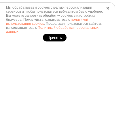
Мы обрабатываем cookies с целью персонализации
✖️
сервисов и чтобы пользоваться веб-сайтом было удобнее.
Вы можете запретить обработку сookies в настройках
браузера. Пожалуйста, ознакомьтесь с
политикой
использования cookies
. Продолжая пользоваться сайтом,
вы соглашаетесь с
Политикой обработки персональных
данных
.
Принять
Каталог
Условия
ИП Акимова Марина
Политика в отношении обработки
Владимировна
персональных данных
ИНН 710300921008
ОГРН 304710308300104
Согласие на обработку
персональных данных
Согласие на обработку
персональных данных с
использованием метрических
программ
Политика использования cookies
Плати частями от Сбера