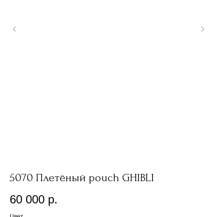
5070 Плетёный pouch GHIBLI
3
60 000
р.
3
Цвет
Цв