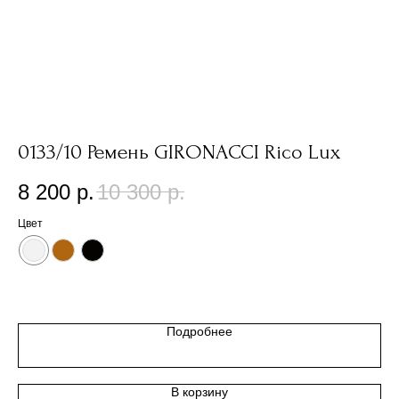
0133/10 Ремень GIRONACCI Rico Lux
С
8 200
р.
10 300
р.
1
Цвет
Цв
Подробнее
В корзину