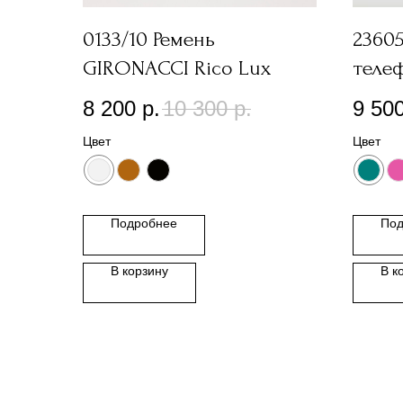
0133/10 Ремень
2360
GIRONACCI Rico Lux
теле
8 200
р.
10 300
р.
9 50
Цвет
Цвет
Подробнее
Под
В корзину
В к