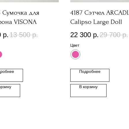
5 Сумочка для
4187 Сэтчел ARCAD
фона VISONA
Calipso Large Doll
0
р.
13 500
р.
22 300
р.
29 700
р.
Цвет
робнее
Подробнее
орзину
В корзину