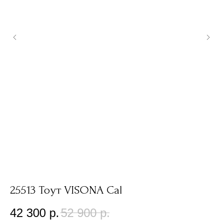
25513 Тоут VISONA Cal
3
42 300
р.
52 900
р.
2