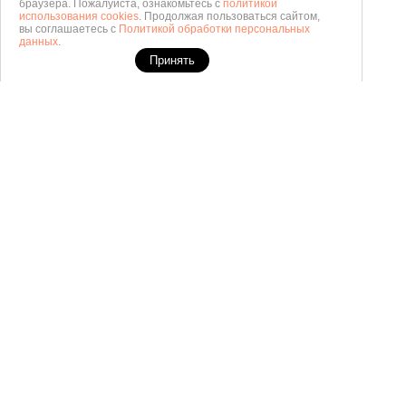
браузера. Пожалуйста, ознакомьтесь с
политикой
использования cookies
. Продолжая пользоваться сайтом,
вы соглашаетесь с
Политикой обработки персональных
данных
.
Принять
Каталог
Условия
ИП Акимова Марина
Политика в отношении обработки
Владимировна
персональных данных
ИНН 710300921008
ОГРН 304710308300104
Согласие на обработку
персональных данных
Согласие на обработку
персональных данных с
использованием метрических
программ